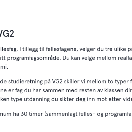
 VG2
lesfag. I tillegg til fellesfagene, velger du tre ulike
itt programfagsområde. Du kan velge mellom realfa
mi.
de studieretning på VG2 skiller vi mellom to typer f
ene er fag du har sammen med resten av klassen di
vilken type utdanning du sikter deg inn mot etter v
um ha 30 timer (sammenlagt felles- og programfag)