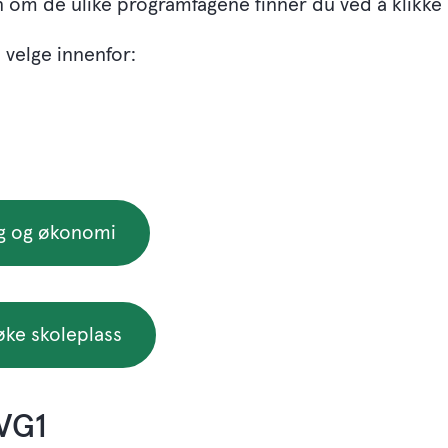
n om de ulike programfagene finner du ved å klikke
velge innenfor:
ag og økonomi
ke skoleplass
- VG1