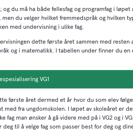
år, og du må ha både fellesfag og programfag i løpet 
ag, men du velger hvilket fremmedspråk og hvilken t
uken med undervisning i ulike fag.
ndervisningen dette første året sammen med resten 
åk og i matematikk. I tabellen under finner du en 
iespesialisering VG1
te første året dermed et år hvor du som elev følge
t med fra ungdomskolen. I løpet av skoleåret er det 
ke fag man ønsker å gå videre med på i VG2 og i V
 deg til å velge fag som passer best for deg og din