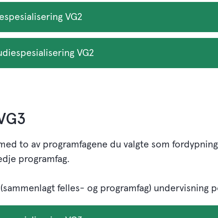
iespesialisering VG2
udiespesialisering VG2
 VG3
med to av programfagene du valgte som fordypning p
 tredje programfag.
 (sammenlagt felles- og programfag) undervisning p