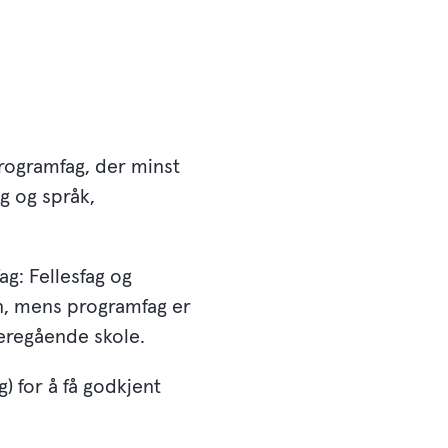
 programfag, der minst
g og språk,
ag: Fellesfag og
n, mens programfag er
ideregående skole.
 for å få godkjent