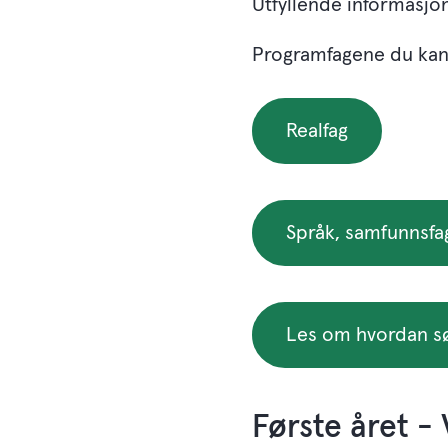
Utfyllende informasjo
Programfagene du kan 
Realfag
Språk, samfunnsf
Les om hvordan sø
Første året 