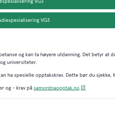
iespesialisering VG3
udiespesialisering VG3
tanse og kan ta høyere utdanning. Det betyr at du
og universiteter.
an ha spesielle opptakskrav. Dette bør du sjekke, f
er og - krav på
samordnaopptak.no