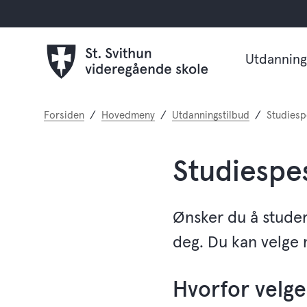
Utdanning
Du
Forsiden
Hovedmeny
Utdanningstilbud
Studiesp
er
her:
Studiespes
Ønsker du å studere
deg. Du kan velge 
Hvorfor velge