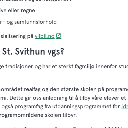
ive eller regne
tur- og samfunnsforhold
sialisering på
vilbli.no
 St. Svithun vgs?
nge tradisjoner og har et sterkt fagmiljø innenfor st
mområdet realfag og den største skolen på progra
. Dette gir oss anledning til å tilby våre elever et
byr også programfag fra utdanningsprogrammet for
id
ogramområdene skolen tilbyr.