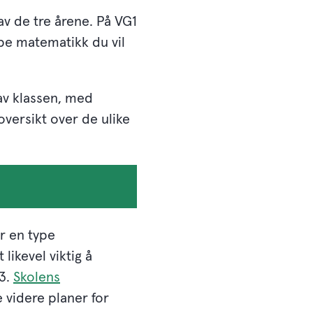
av de tre årene. På VG1
ype matematikk du vil
av klassen, med
oversikt over de ulike
r en type
likevel viktig å
G3.
Skolens
e videre planer for