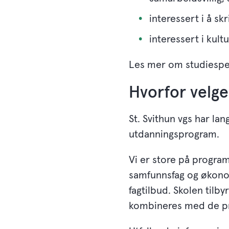
interessert i å skr
interessert i kul
Les mer om studiespe
Hvorfor velge
St. Svithun vgs har la
utdanningsprogram.
Vi er store på progra
samfunnsfag og økonomi
fagtilbud. Skolen til
kombineres med de pr