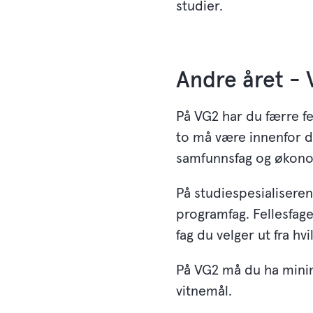
studier.
Andre året -
På VG2 har du færre fel
to må være innenfor d
samfunnsfag og økono
På studiespesialiseren
programfag. Fellesfag
fag du velger ut fra h
På VG2 må du ha minim
vitnemål.