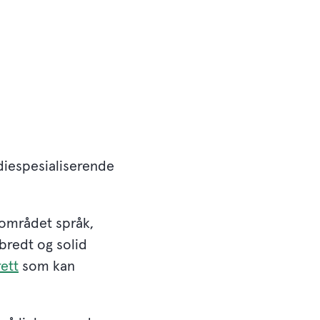
udiespesialiserende
mområdet språk,
 bredt og solid
rett
som kan