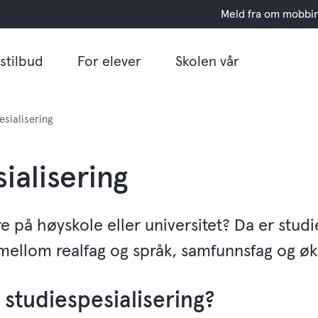
Meld fra om mobbi
stilbud
For elever
Skolen vår
esialisering
ialisering
 på høyskole eller universitet? Da er studie
mellom realfag og språk, samfunnsfag og ø
 studiespesialisering?