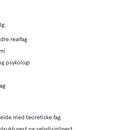
lg:
dre realfag
mi
 og psykologi
fag
rbeide med teoretiske fag
strukturert og selvdisiplinert