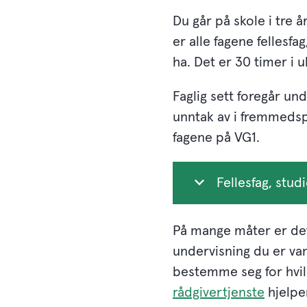
Du går på skole i tre 
er alle fagene fellesf
ha. Det er 30 timer i 
Faglig sett foregår u
unntak av i fremmedspr
fagene på VG1.
Fellesfag, stud
På mange måter er det
undervisning du er van
bestemme seg for hvil
rådgivertjenste
hjelper