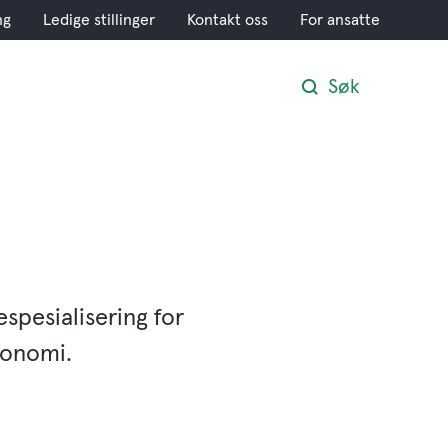
ng
Ledige stillinger
Kontakt oss
For ansatte
Søk
spesialisering for
konomi.