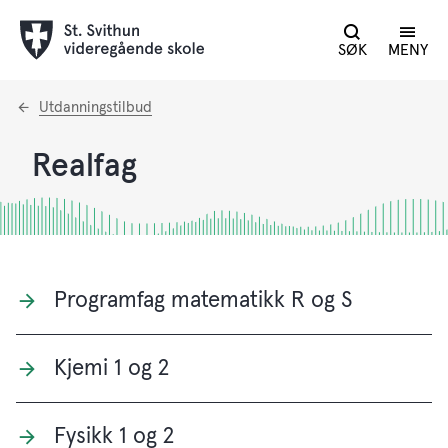
SØK
MENY
Du
Utdanningstilbud
er
her:
Realfag
Programfag matematikk R og S
Kjemi 1 og 2
Fysikk 1 og 2