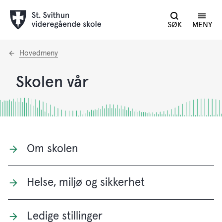
SØK
MENY
Du
Hovedmeny
er
her:
Skolen vår
Om skolen
Helse, miljø og sikkerhet
Ledige stillinger