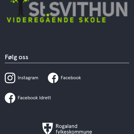
Følg oss
Instagram
Facebook
Facebook Idrett
Rogaland
fylkeskommune