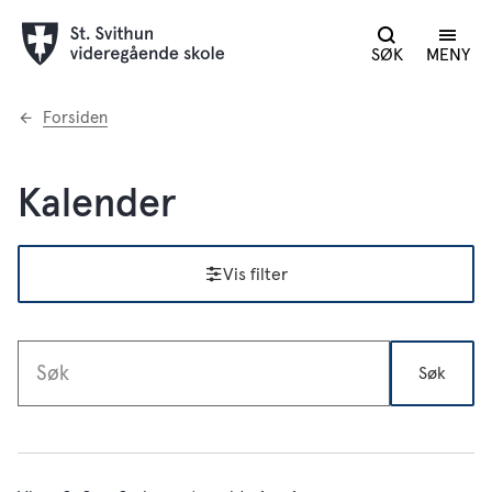
SØK
MENY
Du
Forsiden
er
her:
Kalender
Vis filter
Søk
Søketekst
Resultat