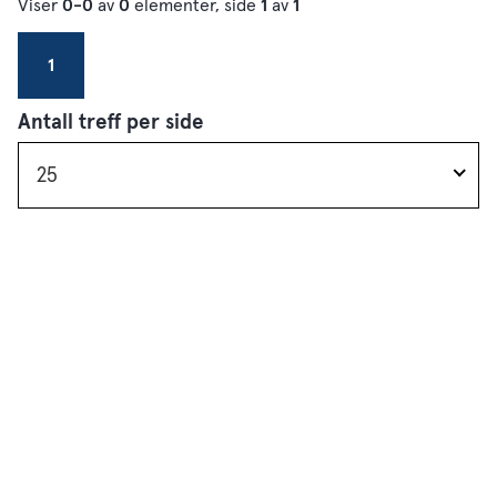
Viser
0-0
av
0
elementer, side
1
av
1
1
Antall treff per side
25