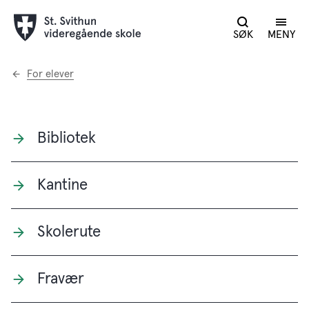
SØK
MENY
Du
For elever
er
her:
Bibliotek
Kantine
Skolerute
Fravær