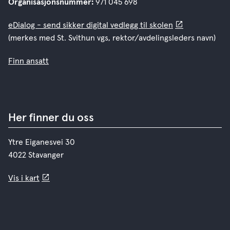
Organisasjonsnummer:
971 045 698
eDialog - send sikker digital vedlegg til skolen
(merkes med St. Svithun vgs, rektor/avdelingsleders navn)
Finn ansatt
Her finner du oss
Ytre Eiganesvei 30
4022 Stavanger
Vis i kart